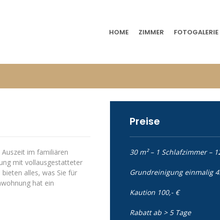
HOME
ZIMMER
FOTOGALERIE
Preise
 Auszeit im familiären
30 m² – 1 Schlafzimmer – 1
ng mit vollausgestatteter
Grundreinigung einmalig 45
ieten alles, was Sie für
enwohnung hat ein
Kaution 100,- €
Rabatt ab > 5 Tage